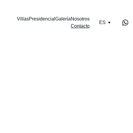
OFERTA ESPECIAL PARA ESTE FIN DE SEMANA 10% AL RESERVAR 
DANDO CLICK AQUI.
Villas
Presidencial
Galería
Nosotros
ES
Contacto
Contacto 